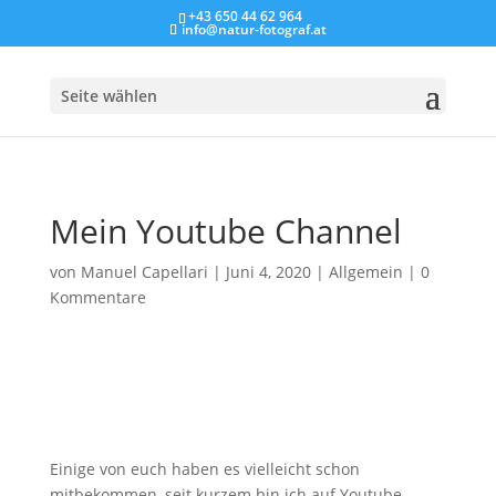
+43 650 44 62 964
info@natur-fotograf.at
Seite wählen
Mein Youtube Channel
von
Manuel Capellari
|
Juni 4, 2020
|
Allgemein
|
0
Kommentare
Einige von euch haben es vielleicht schon
mitbekommen, seit kurzem bin ich auf Youtube