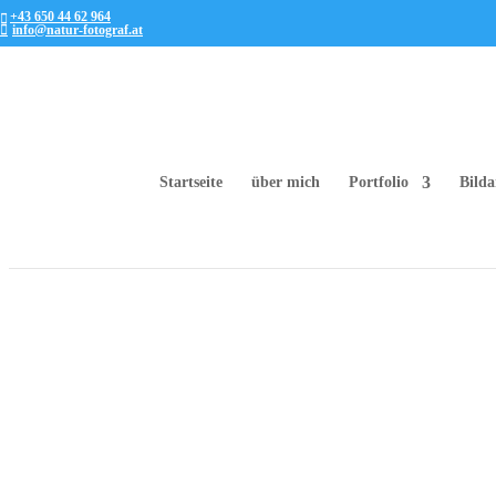
+43 650 44 62 964
info@natur-fotograf.at
Startseite
über mich
Portfolio
Bilda