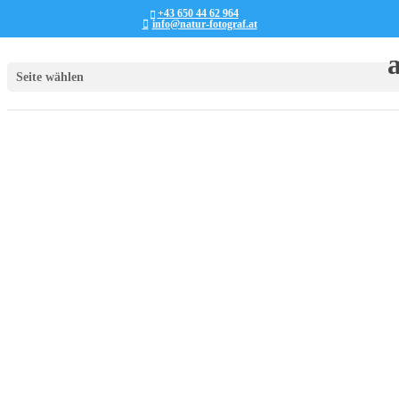
+43 650 44 62 964
info@natur-fotograf.at
Seite wählen