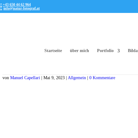
+43 650 44 62 964
info@natur-fotograf.at
Startseite
über mich
Portfolio
Bilda
Faszination Landschaftsfotografie im Ausseerla
von
Manuel Capellari
|
Mai 9, 2023
|
Allgemein
|
0 Kommentare